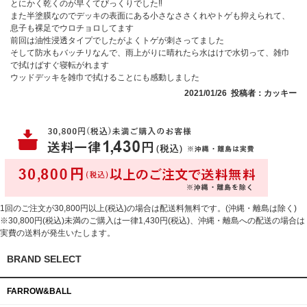
とにかく乾くのが早くてびっくりでした‼️
また半塗膜なのでデッキの表面にある小さなささくれやトゲも抑えられて、
息子も裸足でウロチョロしてます
前回は油性浸透タイプでしたがよくトゲが刺さってました
そして防水もバッチリなんで、雨上がりに晴れたら水はけで水切って、雑巾
で拭けばすぐ寝転がれます
ウッドデッキを雑巾で拭けることにも感動しました
2021/01/26 投稿者：カッキー
1回のご注文が30,800円以上(税込)の場合は配送料無料です。(沖縄・離島は除く)
※30,800円(税込)未満のご購入は一律1,430円(税込)、沖縄・離島への配送の場合は
実費の送料が発生いたします。
BRAND SELECT
FARROW&BALL