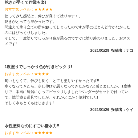
乾きが早くて作業も楽!
おすすめレベル：
★★★★★
使ってみた感想は、伸びが良くて塗りやすく、
乾きがとっても早かったです。
間違えて塗り立ての所を触ってしまったのですが手にほとんど付かなかった
のにはびっくりしました。
そして、一度塗りでしっかり色が乗るのですぐに塗り終わりました。おスス
メです!
2021/01/29 投稿者：ナコ
1度塗りでしっかり色が付きビックリ!
おすすめレベル：
★★★★
匂いもなくて、伸びも良く、とても塗りやすかったです!!
寒くなってきたら、少し伸びか悪くなってきたかな?と感じましたが、1度塗
りで、本当に綺麗になってビックリしました!!ベンダーがセットで付いてい
て、隙間塗る道具でしたが、それがとにかく便利でした!
そして水もとてもはじきます!
2021/01/26 投稿者：ケイ
水性塗料なのにすごい撥水力!!
おすすめレベル：
★★★★★