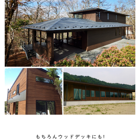
も ち ろ ん ウ ッ ド デ ッ キ に も !