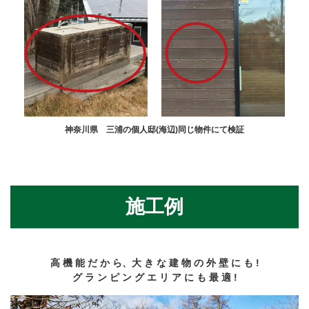
神奈川県 三浦の個人邸(海辺)同じ物件にて検証
施工例
高 機 能 だ か ら、大 き な 建 物 の 外 壁 に も !
グ ラ ン ピ ン グ エ リ ア に も 最 適 !