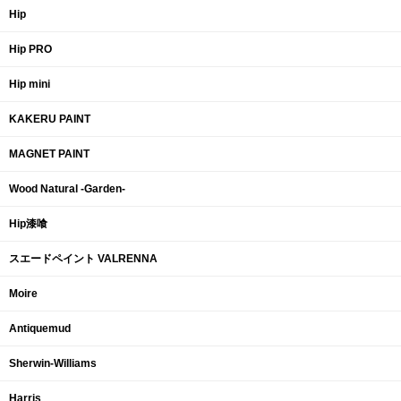
Hip
Hip PRO
Hip mini
KAKERU PAINT
MAGNET PAINT
Wood Natural -Garden-
Hip漆喰
スエードペイント VALRENNA
Moire
Antiquemud
Sherwin-Williams
Harris