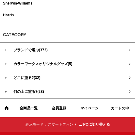
Sherwin-Williams
Harris
CATEGORY
＋
ブランドで選ぶ(373)
＋
カラーワークスオリジナルグッズ(5)
＋
どこに塗る?(32)
＋
何の上に塗る?(28)
全商品一覧
会員登録
マイページ
カートの中
表示モード：
スマートフォン /
PCに切り替える