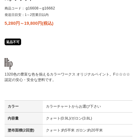
g16608～g16662
商品コード：
発送日目安：1～2営業日以内
5,280円～19,800
円(税込)
返品不可
1320色の豊富な色を揃えるカラーワークス オリジナルペイント。F☆☆☆☆
認定の安心・安全な塗料です。
カラー
カラーチャートからお選び下さい
内容量
クォート(0.9L)/ガロン(3.8L)
塗布面積(2回塗)
クォート:約5平米 ガロン:約20平米