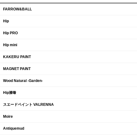
FARROW&BALL
Hip
Hip PRO
Hip mini
KAKERU PAINT
MAGNET PAINT
Wood Natural -Garden-
Hip漆喰
スエードペイント VALRENNA
Moire
Antiquemud