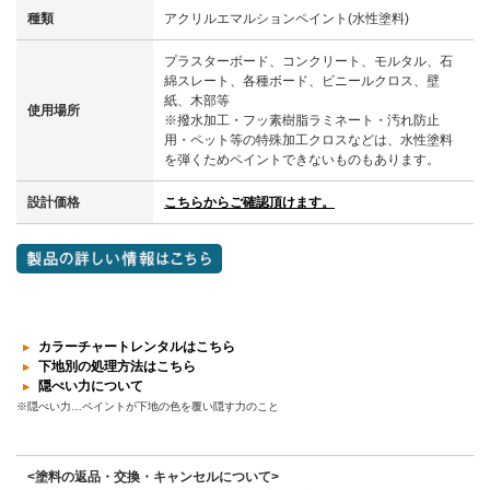
種類
アクリルエマルションペイント(水性塗料)
プラスターボード、コンクリート、モルタル、石
綿スレート、各種ボード、ビニールクロス、壁
紙、木部等
使用場所
※撥水加工・フッ素樹脂ラミネート・汚れ防止
用・ペット等の特殊加工クロスなどは、水性塗料
を弾くためペイントできないものもあります。
設計価格
こちらからご確認頂けます。
カラーチャートレンタルはこちら
下地別の処理方法はこちら
隠ぺい力について
※隠ぺい力…ペイントが下地の色を覆い隠す力のこと
<塗料の返品・交換・キャンセルについて>