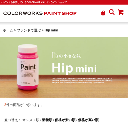
ペイントを販売しているCOLORWORKSのオンラインショップ。
ホーム
>
ブランドで選ぶ
>
Hip mini
3
件の商品がございます。
並べ替え：
オススメ順
/
新着順
/
価格が安い順
/
価格が高い順