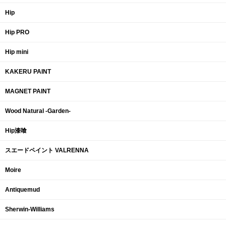
Hip
Hip PRO
Hip mini
KAKERU PAINT
MAGNET PAINT
Wood Natural -Garden-
Hip漆喰
スエードペイント VALRENNA
Moire
Antiquemud
Sherwin-Williams