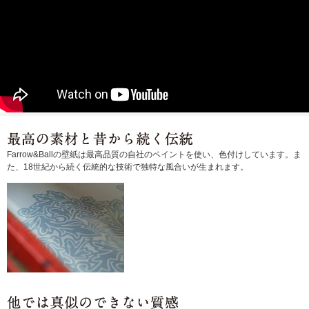
Farrow&Ballの壁紙は最高品質の自社のペイントを使い、色付けしています。ま
た、18世紀から続く伝統的な技術で独特な風合いが生まれます。