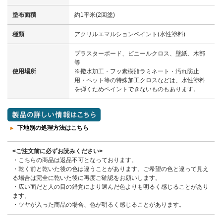
塗布面積
約1平米(2回塗)
種類
アクリルエマルションペイント(水性塗料)
プラスターボード、ビニールクロス、壁紙、木部
等
使用場所
※撥水加工・フッ素樹脂ラミネート・汚れ防止
用・ペット等の特殊加工クロスなどは、水性塗料
を弾くためペイントできないものもあります。
下地別の処理方法はこちら
<ご注文前に必ずお読みください>
・こちらの商品は返品不可となっております。
・乾く前と乾いた後の色は違うことがあります。ご希望の色と違って見え
る場合は完全に乾いた後に再度ご確認をお願いします。
・広い面だと人の目の錯覚により選んだ色よりも明るく感じることがあり
ます。
・ツヤが入った商品の場合、色が明るく感じることがあります。