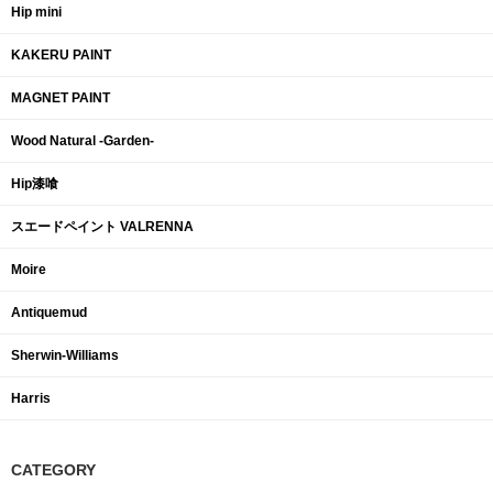
Hip mini
KAKERU PAINT
MAGNET PAINT
Wood Natural -Garden-
Hip漆喰
スエードペイント VALRENNA
Moire
Antiquemud
Sherwin-Williams
Harris
CATEGORY