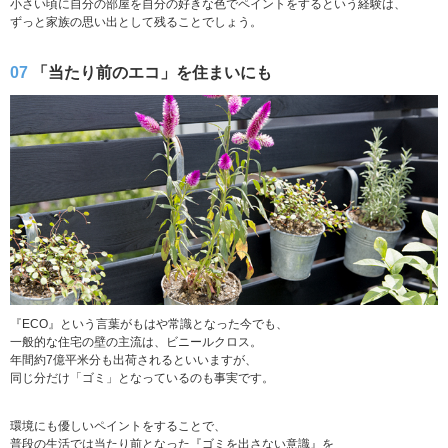
小さい頃に自分の部屋を自分の好きな色でペイントをするという経験は、
ずっと家族の思い出として残ることでしょう。
07
「当たり前のエコ」を住まいにも
『ECO』という言葉がもはや常識となった今でも、
一般的な住宅の壁の主流は、ビニールクロス。
年間約7億平米分も出荷されるといいますが、
同じ分だけ「ゴミ」となっているのも事実です。
環境にも優しいペイントをすることで、
普段の生活では当たり前となった『ゴミを出さない意識』を