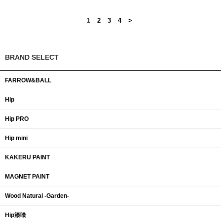
1
2
3
4
>
BRAND SELECT
FARROW&BALL
Hip
Hip PRO
Hip mini
KAKERU PAINT
MAGNET PAINT
Wood Natural -Garden-
Hip漆喰