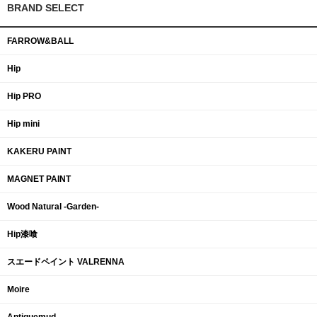
BRAND SELECT
FARROW&BALL
Hip
Hip PRO
Hip mini
KAKERU PAINT
MAGNET PAINT
Wood Natural -Garden-
Hip漆喰
スエードペイント VALRENNA
Moire