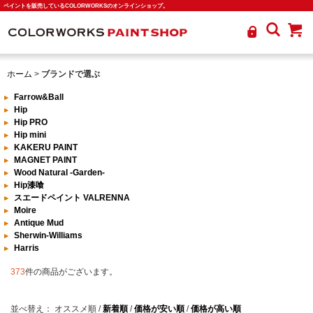
ペイントを販売しているCOLORWORKSのオンラインショップ。
ホーム
>
ブランドで選ぶ
Farrow&Ball
Hip
Hip PRO
Hip mini
KAKERU PAINT
MAGNET PAINT
Wood Natural -Garden-
Hip漆喰
スエードペイント VALRENNA
Moire
Antique Mud
Sherwin-Williams
Harris
373
件の商品がございます。
並べ替え：
オススメ順
/
新着順
/
価格が安い順
/
価格が高い順