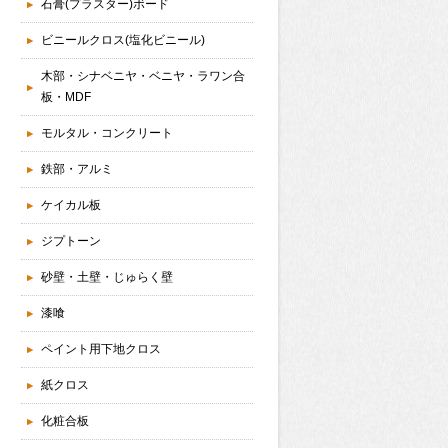
石膏(プラスター)ボード
ビニールクロス(塩化ビニール)
木部・シナベニヤ・ベニヤ・ラワン合
板・MDF
モルタル・コンクリート
鉄部・アルミ
ケイカル板
ジプトーン
砂壁・土壁・じゅらく壁
漆喰
ペイント用下地クロス
紙クロス
化粧合板