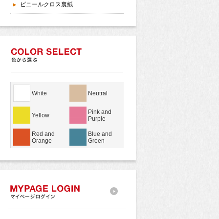
ビニールクロス裏紙
White
Neutral
Pink and
Yellow
Purple
Red and
Blue and
Orange
Green