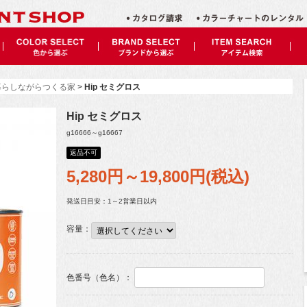
で暮らしながらつくる家
>
Hip セミグロス
Hip セミグロス
g16666～g16667
返品不可
5,280円～19,800
円(税込)
発送日目安：1～2営業日以内
容量：
色番号（色名）：