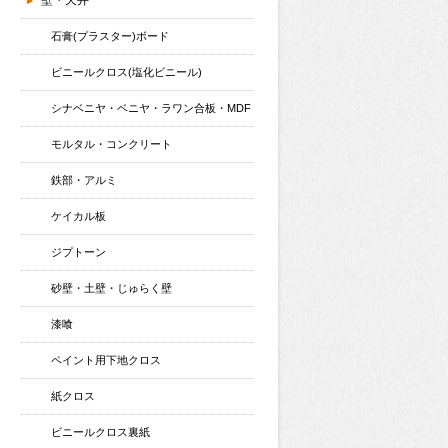
壁・天井
石膏(プラスター)ボード
ビニールクロス(塩化ビニール)
シナベニヤ・ベニヤ・ラワン合板・MDF
モルタル・コンクリート
鉄部・アルミ
ケイカル板
ジプトーン
砂壁・土壁・じゅらく壁
漆喰
ペイント用下地クロス
紙クロス
ビニールクロス裏紙