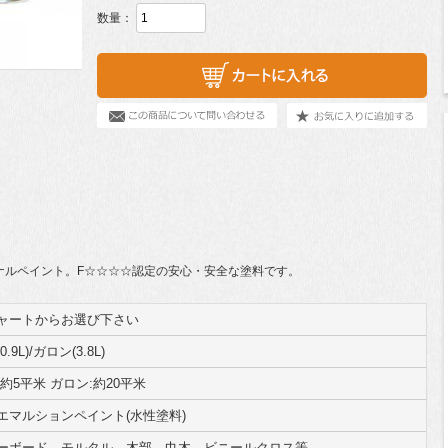
数量：
ジナルペイント。F☆☆☆☆認定の安心・安全な塗料です。
ャートからお選び下さい
.9L)/ガロン(3.8L)
約5平米 ガロン:約20平米
エマルションペイント(水性塗料)
ーボード、モルタル、木部、巾木、ビニールクロス等