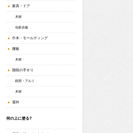
家具・ドア
木材
化粧合板
巾木・モールディング
腰板
木材
階段の手すり
鉄部・アルミ
木材
屋外
何の上に塗る?