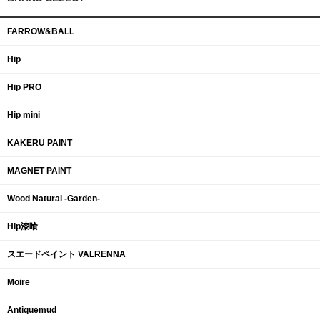
FARROW&BALL
Hip
Hip PRO
Hip mini
KAKERU PAINT
MAGNET PAINT
Wood Natural -Garden-
Hip漆喰
スエードペイント VALRENNA
Moire
Antiquemud