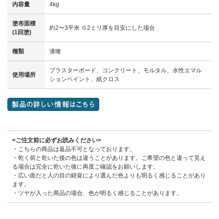
内容量
4kg
塗布面積
約2〜3平米 ※2ミリ厚を目安にした場合
(1回塗)
種類
漆喰
プラスターボード、コンクリート、モルタル、水性エマル
使用場所
ションペイント、紙クロス
<ご注文前に必ずお読みください>
・こちらの商品は返品不可となっております。
・乾く前と乾いた後の色は違うことがあります。ご希望の色と違って見え
る場合は完全に乾いた後に再度ご確認をお願いします。
・広い面だと人の目の錯覚により選んだ色よりも明るく感じることがあり
ます。
・ツヤが入った商品の場合、色が明るく感じることがあります。