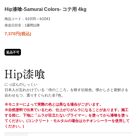
Hip漆喰-Samurai Colors- コテ用 4kg
b1035～b1041
商品コード：
発送日目安：1週間以降
7,370
円(税込)
返品不可
にっぽんのしっくい
日本人が忘れかけている「侍のこころ」を映す伝統色。懐かしさと新鮮さを
合わせもつ、選りすぐられた全7色。
※モニターによって実際の色とは異なる場合がございます。
※自然塗料で出来ているため、仕上がりがムラになることがあります。施工
する前に、下地に「ムラが目立たないプライマー」を塗ってから漆喰を塗っ
てください。(コンクリート・モルタルの場合はカチオンシーラーを使用して
ください。)