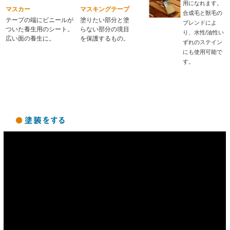
用になれます。
マスカー
マスキングテープ
合成毛と獣毛の
テープの端にビニールが
塗りたい部分と塗
ブレンドによ
ついた養生用のシート。
らない部分の境目
り、水性/油性い
広い面の養生に。
を保護するもの。
ずれのステイン
にも使用可能で
す。