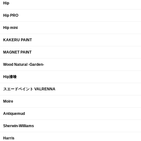
Hip
Hip PRO
Hip mini
KAKERU PAINT
MAGNET PAINT
Wood Natural -Garden-
Hip漆喰
スエードペイント VALRENNA
Moire
Antiquemud
Sherwin-Williams
Harris