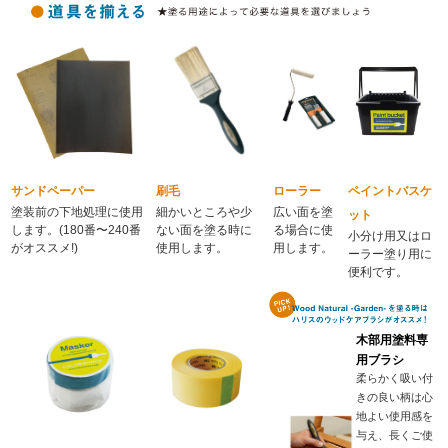
サンドペーパー
刷毛
ローラー
ペイントバスケ
塗装前の下地処理に使用
細かいところや少
広い面を塗
ット
します。(180番〜240番
ない面を塗る時に
る場合に使
小分け用又はロ
がオススメ!)
使用します。
用します。
ーラー塗り用に
便利です。
木部用塗料専
用ブラシ
柔らかく吸い付
きの良い柄は心
地よい使用感を
与え、長くご使