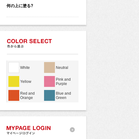
何の上に塗る?
White
Neutral
Pink and
Yellow
Purple
Red and
Blue and
Orange
Green