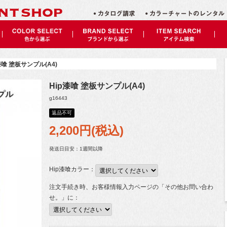
漆喰 塗板サンプル(A4)
Hip漆喰 塗板サンプル(A4)
g16443
返品不可
2,200
円(税込)
発送日目安：1週間以降
Hip漆喰カラー：
注文手続き時、お客様情報入力ページの「その他お問い合わ
せ。」に：