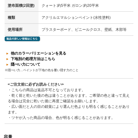
塗布面積(2回塗)
クォート:約5平米 ガロン:約20平米
種類
アクリルエマルションペイント(水性塗料)
使用場所
プラスターボード、ビニールクロス、壁紙、木部等
他のカラーバリエーションを見る
下地別の処理方法はこちら
隠ぺい力について
※隠ぺい力…ペイントが下地の色を覆い隠す力のこと
<ご注文前に必ずお読みください>
・こちらの商品は返品不可となっております。
・乾く前と乾いた後の色は違うことがあります。ご希望の色と違って見え
る場合は完全に乾いた後に再度ご確認をお願いします。
・広い面だと人の目の錯覚により選んだ色よりも明るく感じることがあり
ます。
・ツヤが入った商品の場合、色が明るく感じることがあります。
容量