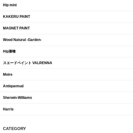
Hip mini
KAKERU PAINT
MAGNET PAINT
Wood Natural -Garden-
Hip漆喰
スエードペイント VALRENNA
Moire
Antiquemud
Sherwin-Williams
Harris
CATEGORY