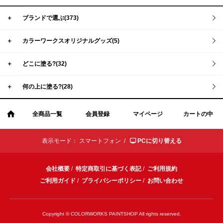
＋
ブランドで選ぶ(373)
＋
カラーワークスオリジナルグッズ(5)
＋
どこに塗る?(32)
＋
何の上に塗る?(28)
全商品一覧
会員登録
マイページ
カートの中
表示モード：
スマートフォン /
PCに切り替える
会社概要
/
特定商取引に基づく表記
/
ご利用規約
ご利用ガイド
/
プライバシーポリシー
/
お問い合わせ
Copyright © COLORWORKS PAINTSHOP All rights reserved.