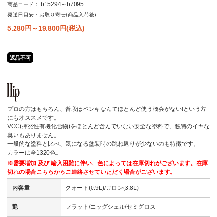
b15294～b7095
商品コード：
発送日目安：お取り寄せ(商品入荷後)
5,280円～19,800
円(税込)
返品不可
プロの方はもちろん、普段はペンキなんてほとんど使う機会がない!という方
にもオススメです。
VOC(揮発性有機化合物)をほとんど含んでいない安全な塗料で、独特のイヤな
臭いもありません。
一般的な塗料と比べ、気になる塗装時の跳ね返りが少ないのも特徴です。
カラーは全1320色。
※需要増加 及び 輸入困難に伴い、色によっては在庫切れがございます。在庫
切れの場合こちらからご連絡させていただく場合がございます。
内容量
クォート(0.9L)/ガロン(3.8L)
艶
フラット/エッグシェル/セミグロス