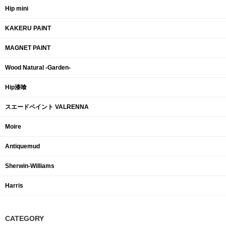
Hip mini
KAKERU PAINT
MAGNET PAINT
Wood Natural -Garden-
Hip漆喰
スエードペイント VALRENNA
Moire
Antiquemud
Sherwin-Williams
Harris
CATEGORY