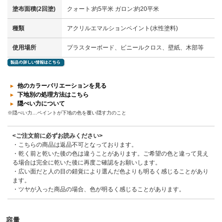
塗布面積(2回塗)
クォート:約5平米 ガロン:約20平米
種類
アクリルエマルションペイント(水性塗料)
使用場所
プラスターボード、ビニールクロス、壁紙、木部等
他のカラーバリエーションを見る
下地別の処理方法はこちら
隠ぺい力について
※隠ぺい力…ペイントが下地の色を覆い隠す力のこと
<ご注文前に必ずお読みください>
・こちらの商品は返品不可となっております。
・乾く前と乾いた後の色は違うことがあります。ご希望の色と違って見え
る場合は完全に乾いた後に再度ご確認をお願いします。
・広い面だと人の目の錯覚により選んだ色よりも明るく感じることがあり
ます。
・ツヤが入った商品の場合、色が明るく感じることがあります。
容量