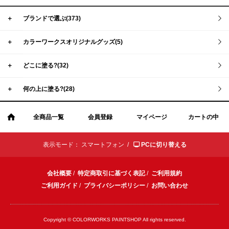
＋
ブランドで選ぶ(373)
＋
カラーワークスオリジナルグッズ(5)
＋
どこに塗る?(32)
＋
何の上に塗る?(28)
全商品一覧
会員登録
マイページ
カートの中
表示モード：
スマートフォン /
PCに切り替える
会社概要
/
特定商取引に基づく表記
/
ご利用規約
ご利用ガイド
/
プライバシーポリシー
/
お問い合わせ
Copyright © COLORWORKS PAINTSHOP All rights reserved.