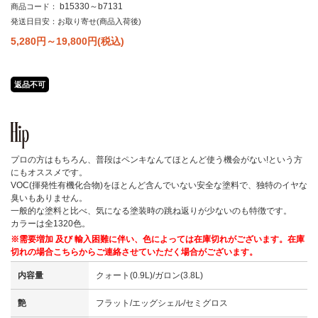
b15330～b7131
商品コード：
発送日目安：お取り寄せ(商品入荷後)
5,280円～19,800
円(税込)
返品不可
プロの方はもちろん、普段はペンキなんてほとんど使う機会がない!という方
にもオススメです。
VOC(揮発性有機化合物)をほとんど含んでいない安全な塗料で、独特のイヤな
臭いもありません。
一般的な塗料と比べ、気になる塗装時の跳ね返りが少ないのも特徴です。
カラーは全1320色。
※需要増加 及び 輸入困難に伴い、色によっては在庫切れがございます。在庫
切れの場合こちらからご連絡させていただく場合がございます。
内容量
クォート(0.9L)/ガロン(3.8L)
艶
フラット/エッグシェル/セミグロス