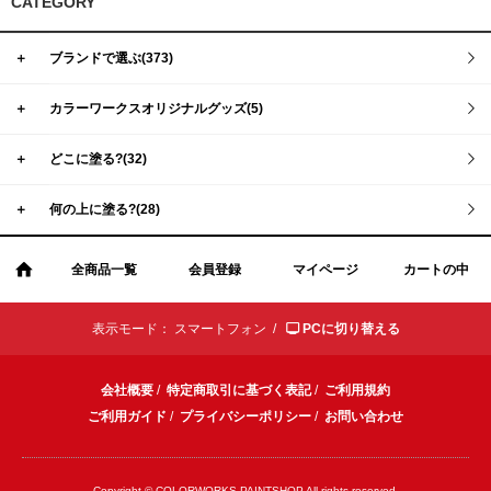
CATEGORY
＋
ブランドで選ぶ(373)
＋
カラーワークスオリジナルグッズ(5)
＋
どこに塗る?(32)
＋
何の上に塗る?(28)
全商品一覧
会員登録
マイページ
カートの中
表示モード：
スマートフォン /
PCに切り替える
会社概要
/
特定商取引に基づく表記
/
ご利用規約
ご利用ガイド
/
プライバシーポリシー
/
お問い合わせ
Copyright © COLORWORKS PAINTSHOP All rights reserved.