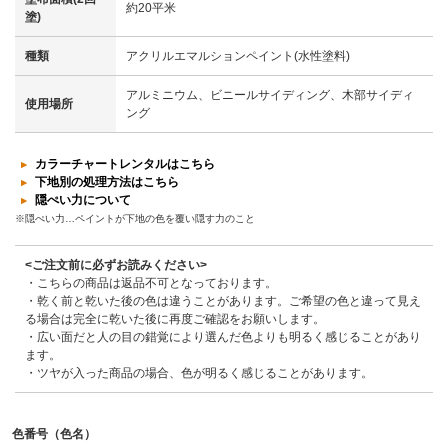
約20平米
塗)
種類
アクリルエマルションペイント(水性塗料)
アルミニウム、ビニールサイディング、木部サイディ
使用場所
ング
カラーチャートレンタルはこちら
下地別の処理方法はこちら
隠ぺい力について
※隠ぺい力…ペイントが下地の色を覆い隠す力のこと
<ご注文前に必ずお読みください>
・こちらの商品は返品不可となっております。
・乾く前と乾いた後の色は違うことがあります。ご希望の色と違って見え
る場合は完全に乾いた後に再度ご確認をお願いします。
・広い面だと人の目の錯覚により選んだ色よりも明るく感じることがあり
ます。
・ツヤが入った商品の場合、色が明るく感じることがあります。
色番号（色名）