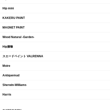
Hip mini
KAKERU PAINT
MAGNET PAINT
Wood Natural -Garden-
Hip漆喰
スエードペイント VALRENNA
Moire
Antiquemud
Sherwin-Williams
Harris