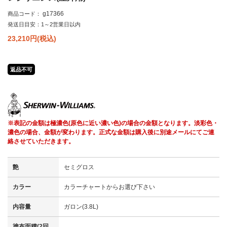
g17366
商品コード：
発送日目安：1～2営業日以内
23,210
円(税込)
返品不可
※表記の金額は極濃色(原色に近い濃い色)の場合の金額となります。淡彩色・
濃色の場合、金額が変わります。正式な金額は購入後に別途メールにてご連
絡させていただきます。
艶
セミグロス
カラー
カラーチャートからお選び下さい
内容量
ガロン(3.8L)
塗布面積(2回