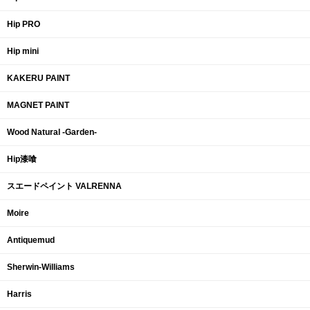
Hip PRO
Hip mini
KAKERU PAINT
MAGNET PAINT
Wood Natural -Garden-
Hip漆喰
スエードペイント VALRENNA
Moire
Antiquemud
Sherwin-Williams
Harris