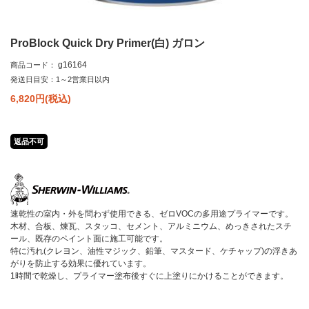
ProBlock Quick Dry Primer(白) ガロン
g16164
商品コード：
発送日目安：1～2営業日以内
6,820
円(税込)
返品不可
速乾性の室内・外を問わず使用できる、ゼロVOCの多用途プライマーです。
木材、合板、煉瓦、スタッコ、セメント、アルミニウム、めっきされたスチ
ール、既存のペイント面に施工可能です。
特に汚れ(クレヨン、油性マジック、鉛筆、マスタード、ケチャップ)の浮きあ
がりを防止する効果に優れています。
1時間で乾燥し、プライマー塗布後すぐに上塗りにかけることができます。