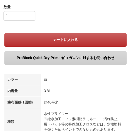
数量
カートに入れる
ProBlock Quick Dry Primer(白) ガロンに対するお問い合わせ
カラー
白
内容量
3.8L
塗布面積(1回塗)
約40平米
水性プライマー
※撥水加工・フッ素樹脂ラミネート・汚れ防止
種類
用・ペット等の特殊加工クロスなどは、水性塗料
を弾くためペイントできないものもあります。