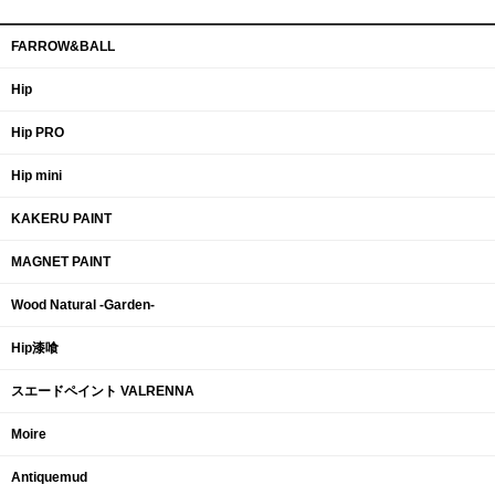
FARROW&BALL
Hip
Hip PRO
Hip mini
KAKERU PAINT
MAGNET PAINT
Wood Natural -Garden-
Hip漆喰
スエードペイント VALRENNA
Moire
Antiquemud