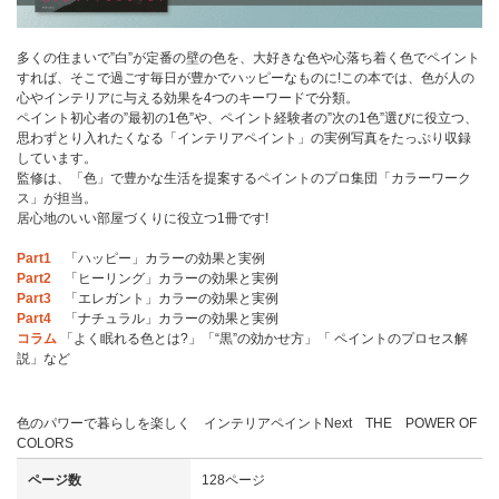
多くの住まいで”白”が定番の壁の色を、大好きな色や心落ち着く色でペイント
すれば、そこで過ごす毎日が豊かでハッピーなものに!この本では、色が人の
心やインテリアに与える効果を4つのキーワードで分類。
ペイント初心者の”最初の1色”や、ペイント経験者の”次の1色”選びに役立つ、
思わずとり入れたくなる「インテリアペイント」の実例写真をたっぷり収録
しています。
監修は、「色」で豊かな生活を提案するペイントのプロ集団「カラーワーク
ス」が担当。
居心地のいい部屋づくりに役立つ1冊です!
Part1
「ハッピー」カラーの効果と実例
Part2
「ヒーリング」カラーの効果と実例
Part3
「エレガント」カラーの効果と実例
Part4
「ナチュラル」カラーの効果と実例
コラム
「よく眠れる色とは?」「“黒”の効かせ方」「 ペイントのプロセス解
説」など
色のパワーで暮らしを楽しく インテリアペイントNext THE POWER OF
COLORS
ページ数
128ページ