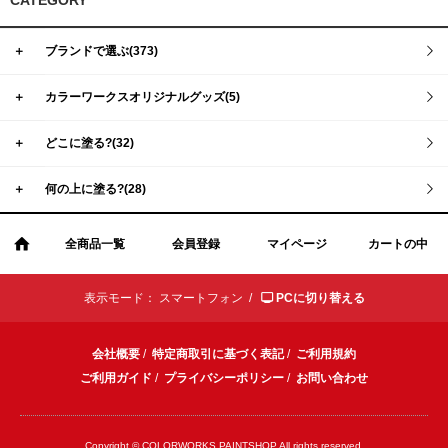
CATEGORY
＋
ブランドで選ぶ(373)
＋
カラーワークスオリジナルグッズ(5)
＋
どこに塗る?(32)
＋
何の上に塗る?(28)
全商品一覧
会員登録
マイページ
カートの中
表示モード：
スマートフォン /
PCに切り替える
会社概要
/
特定商取引に基づく表記
/
ご利用規約
ご利用ガイド
/
プライバシーポリシー
/
お問い合わせ
Copyright © COLORWORKS PAINTSHOP All rights reserved.