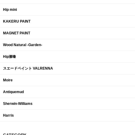
Hip mini
KAKERU PAINT
MAGNET PAINT
Wood Natural -Garden-
Hip漆喰
スエードペイント VALRENNA
Moire
Antiquemud
Sherwin-Williams
Harris