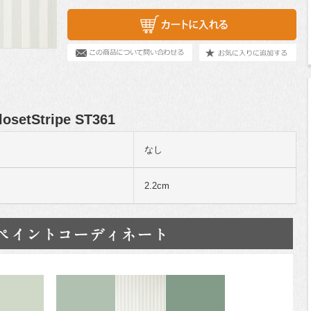
losetStripe ST361
なし
2.2cm