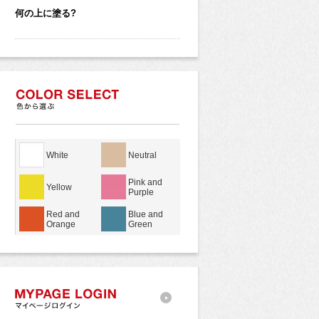
何の上に塗る?
White
Neutral
Pink and
Yellow
Purple
Red and
Blue and
Orange
Green