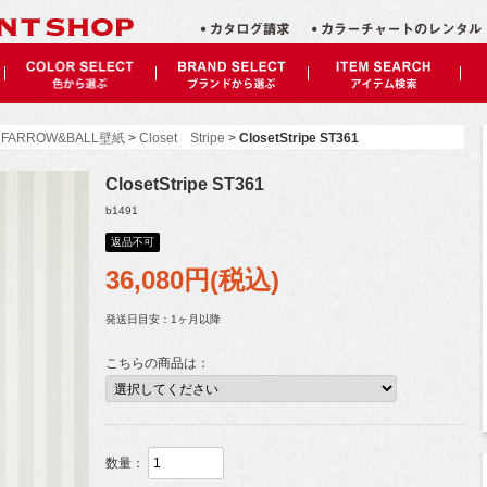
>
FARROW&BALL壁紙
>
Closet Stripe
>
ClosetStripe ST361
ClosetStripe ST361
b1491
返品不可
36,080
円(税込)
発送日目安：1ヶ月以降
こちらの商品は：
数量：