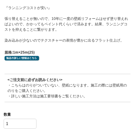
『ランニングコストが安い』
張り替えることが無いので、10年に一度の壁紙リフォームはせず塗り替えれ
ばよいので、かかってもペイント代くらいで済みます。結果、ランニングコ
ストを抑えることに繋がります。
染み込みが少ないのでテクスチャーの表情が豊かに出るフラット仕上げ。
規格:1m×25m(25)
<ご注文前に必ずお読みください>
・こちらはのりがついていない、壁紙になります。施工の際には壁紙用の
のりをご購入ください。
・詳しい施工方法は施工要領書をご覧ください。
数量