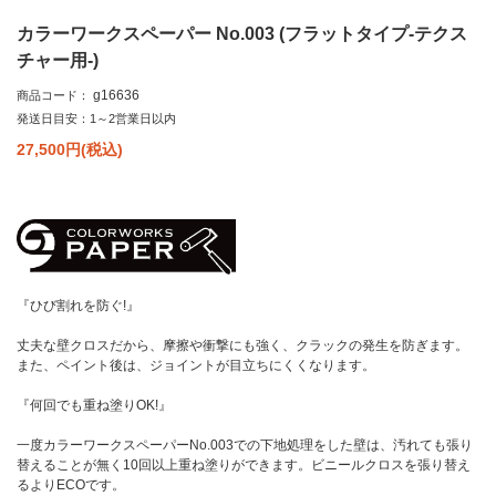
カラーワークスペーパー No.003 (フラットタイプ-テクス
チャー用-)
g16636
商品コード：
発送日目安：1～2営業日以内
27,500
円(税込)
『ひび割れを防ぐ!』
丈夫な壁クロスだから、摩擦や衝撃にも強く、クラックの発生を防ぎます。
また、ペイント後は、ジョイントが目立ちにくくなります。
『何回でも重ね塗りOK!』
一度カラーワークスペーパーNo.003での下地処理をした壁は、汚れても張り
替えることが無く10回以上重ね塗りができます。ビニールクロスを張り替え
るよりECOです。