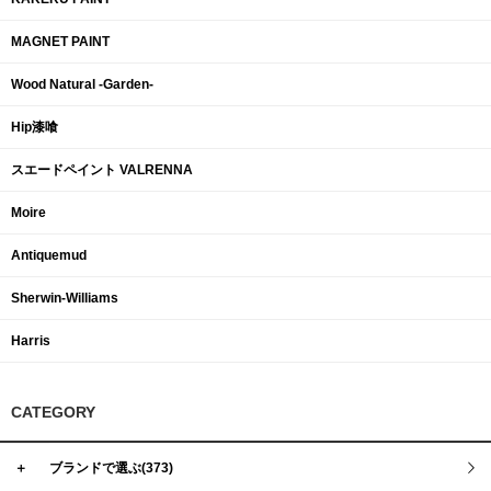
MAGNET PAINT
Wood Natural -Garden-
Hip漆喰
スエードペイント VALRENNA
Moire
Antiquemud
Sherwin-Williams
Harris
CATEGORY
＋
ブランドで選ぶ(373)