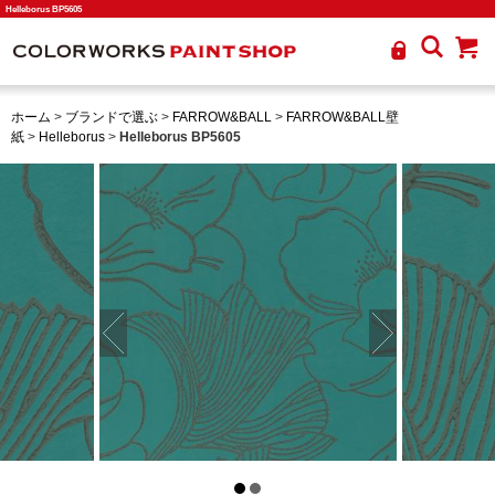
Helleborus BP5605
ホーム
>
ブランドで選ぶ
>
FARROW&BALL
>
FARROW&BALL壁
紙
>
Helleborus
>
Helleborus BP5605