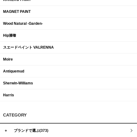
MAGNET PAINT
Wood Natural -Garden-
Hip漆喰
スエードペイント VALRENNA
Moire
Antiquemud
Sherwin-Williams
Harris
CATEGORY
＋
ブランドで選ぶ(373)